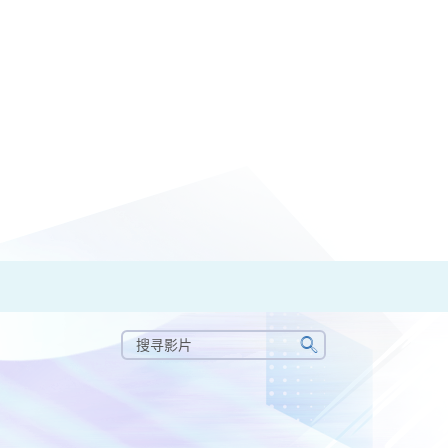
搜
寻
搜
影
寻
片