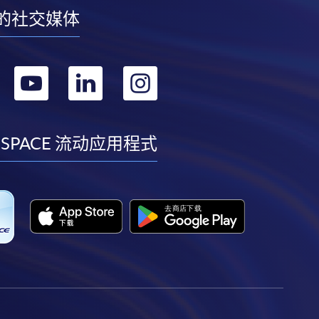
的社交媒体
转
转
转
转
到
到
到
到
facebook
youtube
linkedin
instagram
 SPACE 流动应用程式