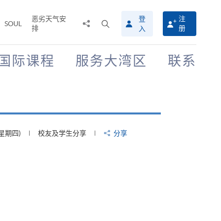
恶劣天气安
登
注
分
打
SOUL
排
册
入
享
开
至
搜
寻
国际课程
服务大湾区
联系
介
面
(星期四)
校友及学生分享
分享