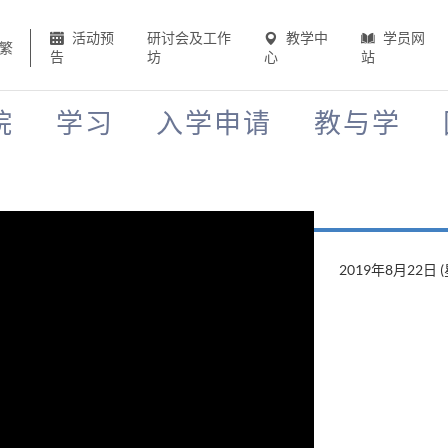
活动预
研讨会及工作
教学中
学员网
繁
告
坊
心
站
院
学习
入学申请
教与学
2019年8月22日 