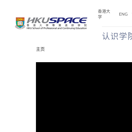
Skip
to
香港大
ENG
main
学
content
认识学
Main
主页
content
start
分享