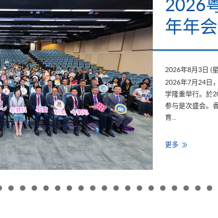
202
年年会
2026年8月3日 (
2026年7月2
学隆重举行。於2
参与是次盛会。香
育...
香
更多
港
大
学
专
业
进
修
学
院
出