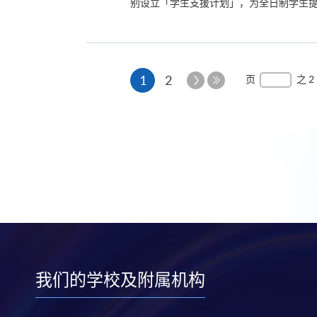
别设立「学生支援计划」，为全日制学生提供
本
下
1
2
页
之 2
一
最
页
页
后
一
页
我们的学校及附属机构