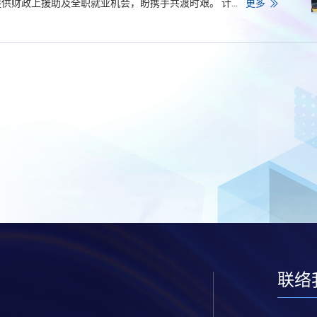
标
香
财政上援助及全职就业机会，盼携手共渡时艰。 计...
更多
调
港
查
大
中
学
获
专
高
业
度
进
评
修
分
学
院
为
全
日
制
学
生
设
立
抗
疫
支
援
计
划
联络