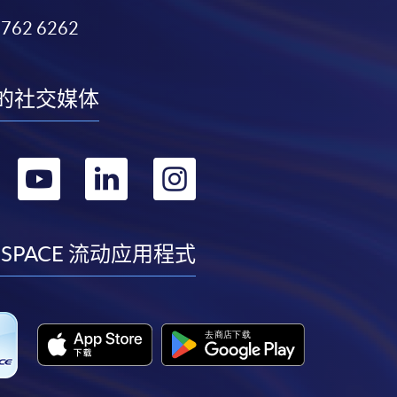
3762 6262
的社交媒体
转
转
转
转
到
到
到
到
facebook
youtube
linkedin
instagram
 SPACE 流动应用程式