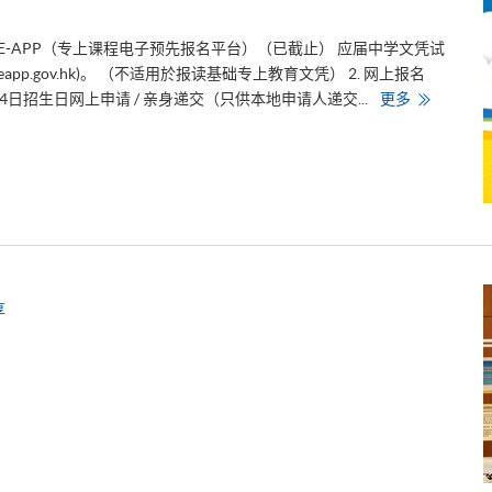
. E-APP（专上课程电子预先报名平台）（已截止） 应届中学文凭试
ww.eapp.gov.hk)。 （不适用於报读基础专上教育文凭） 2. 网上报名
港
-14日招生日​ 网上申请 / 亲身递交（只供本地申请人递交...
更多
大
附
属
学
院
8
月
1
3
-
1
4
日
享
招
生
日