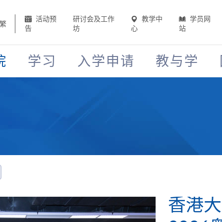
活动预
研讨会及工作
教学中
学员网
繁
告
坊
心
站
院
学习
入学申请
教与学
香港大