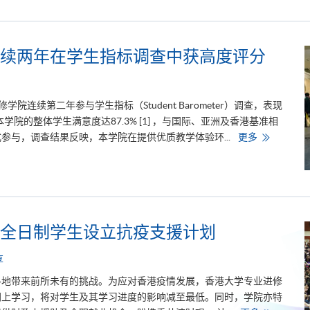
续两年在学生指标调查中获高度评分
修学院连续第二年参与学生指标（Student Barometer）调查，表现
学院的整体学生满意度达87.3% [1] ，与国际、亚洲及香港基准相
香
参与，调查结果反映，本学院在提供优质教学体验环...
更多
港
大
学
专
业
进
修
学
院
全日制学生设立抗疫支援计划
连
续
两
享
年
在
各地带来前所未有的挑战。为应对香港疫情发展，香港大学专业进修
学
生
网上学习，将对学生及其学习进度的影响减至最低。同时，学院亦特
指