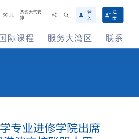
恶劣天气安
登
注
分
打
SOUL
排
册
入
享
开
至
搜
寻
国际课程
服务大湾区
联系
介
面
学专业进修学院出席