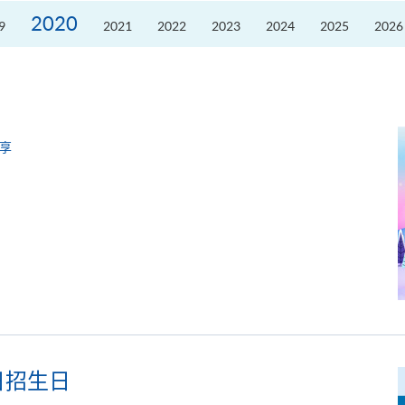
席
2026
2020
9
2021
2022
2023
2024
2025
2026
粤
港
澳
高
校
联
盟
十
周
年
享
年
会
暨
校
长
论
坛
日招生日