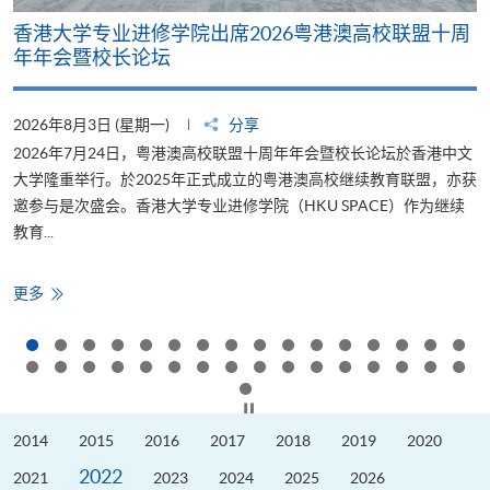
香港大学专业进修学院出席2026粤港澳高校联盟十周
年年会暨校长论坛
2026年8月3日 (星期一)
分享
2
2026年7月24日，粤港澳高校联盟十周年年会暨校长论坛於香港中文
大学隆重举行。於2025年正式成立的粤港澳高校继续教育联盟，亦获
邀参与是次盛会。香港大学专业进修学院（HKU SPACE）作为继续
教育...
少
香
更多
港
大
学
专
业
进
修
按下以暂停幻灯片
学
院
2014
2015
2016
2017
2018
2019
2020
出
席
2022
2026
2021
2023
2024
2025
2026