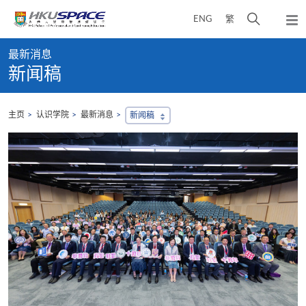
Skip
打
ENG
繁
to
弹
main
开
出
Main
content
搜
主
最新消息
content
菜
寻
新闻稿
start
单
介
面
主页
认识学院
最新消息
新闻稿
，
会
地