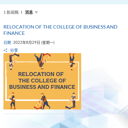
粤
港
澳
1 新闻稿
高
消息
校
联
盟
RELOCATION OF THE COLLEGE OF BUSINESS AND
十
周
FINANCE
年
年
日期
2022年8月29日 (星期一)
会
暨
分享
校
长
论
坛