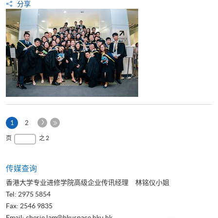
分享
下
本
1
2
一
页
最
页
之 2
页
后
一
页
传媒查询
香港大学专业进修学院高级企业传讯经理 林铭仪小姐
Tel: 2975 5854
Fax: 2546 9835
Email:
cherie.lam@hkuspace.hku.hk