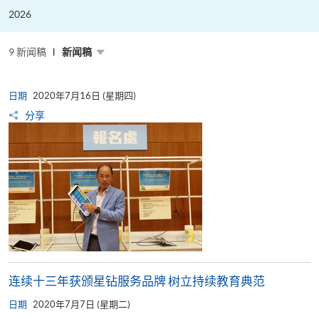
粤
港
2026
澳
高
校
联
9 新闻稿
新闻稿
盟
十
周
年
日期
2020年7月16日 (星期四)
年
会
分享
暨
校
长
论
坛
连续十三年获颁星钻服务品牌 树立持续教育典范
日期
2020年7月7日 (星期二)