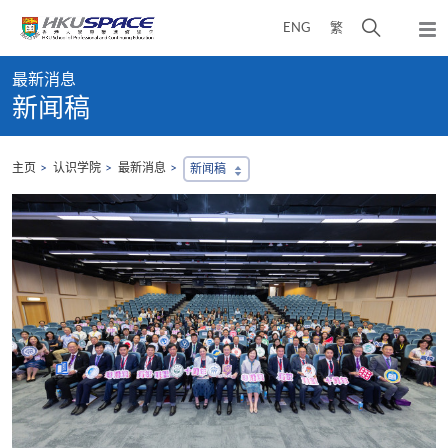
Skip
打
ENG
繁
to
弹
main
开
出
Main
content
搜
主
最新消息
content
菜
寻
新闻稿
start
单
介
面
主页
认识学院
最新消息
新闻稿
，
会
地