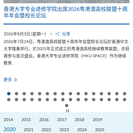
香港大学专业进修学院出席2026粤港澳高校联盟十周
年年会暨校长论坛
2026年8月3日 (星期一)
分享
2
2026年7月24日，粤港澳高校联盟十周年年会暨校长论坛於香港中文
大学隆重举行。於2025年正式成立的粤港澳高校继续教育联盟，亦获
邀参与是次盛会。香港大学专业进修学院（HKU SPACE）作为继续
教育...
少
香
更多
港
大
学
专
业
进
修
按下以暂停幻灯片
学
院
2014
2015
2016
2017
2018
2019
出
席
2020
2026
2021
2022
2023
2024
2025