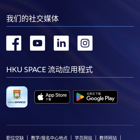
我们的社交媒体
转
转
转
转
到
到
到
到
facebook
youtube
linkedin
instag
HKU SPACE 流动应用程式
职位空缺
教学/报名中心地点
学员网站
教师网站