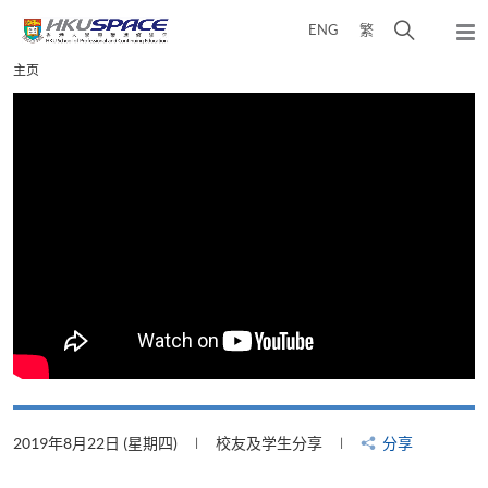
Skip
打
ENG
繁
to
弹
main
开
出
Main
主页
content
搜
主
content
菜
寻
start
单
介
面
2019年8月22日 (星期四)
校友及学生分享
分享
2