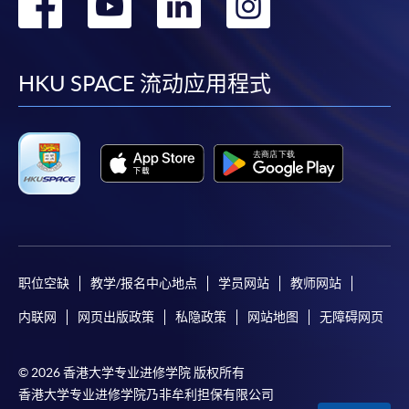
转
转
转
转
到
到
到
到
facebook
youtube
linkedin
instag
HKU SPACE 流动应用程式
职位空缺
教学/报名中心地点
学员网站
教师网站
内联网
网页出版政策
私隐政策
网站地图
无障碍网页
© 2026 香港大学专业进修学院 版权所有
香港大学专业进修学院乃非牟利担保有限公司