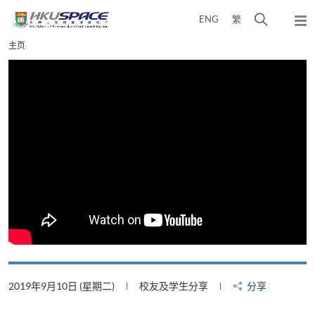
Skip
打
ENG
繁
to
弹
main
开
出
Main
主页
content
搜
主
content
菜
寻
start
单
介
面
2019年9月10日 (星期二)
校友及学生分享
分享
2