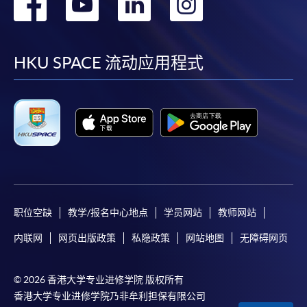
转
转
转
转
到
到
到
到
facebook
youtube
linkedin
instag
HKU SPACE 流动应用程式
职位空缺
教学/报名中心地点
学员网站
教师网站
内联网
网页出版政策
私隐政策
网站地图
无障碍网页
© 2026 香港大学专业进修学院 版权所有
香港大学专业进修学院乃非牟利担保有限公司