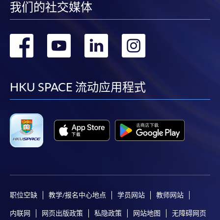
我们的社交媒体
转
转
转
转
到
到
到
到
facebook
youtube
linkedin
instag
HKU SPACE 流动应用程式
职位空缺
教学/报名中心地点
学员网站
教师网站
内联网
网页出版政策
私隐政策
网站地图
无障碍网页