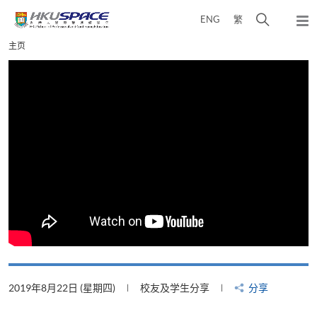
Skip
打
ENG
繁
to
弹
main
开
出
Main
主页
content
搜
主
content
菜
寻
start
单
介
面
2019年8月22日 (星期四)
校友及学生分享
分享
2