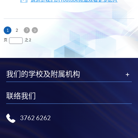
下
本
1
2
一
页
最
页
之 2
页
后
一
页
我们的学校及附属机构
联络我们
3762 6262