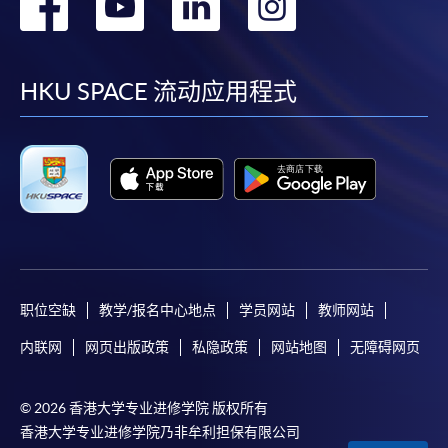
转
转
转
转
到
到
到
到
facebook
youtube
linkedin
instag
HKU SPACE 流动应用程式
职位空缺
教学/报名中心地点
学员网站
教师网站
内联网
网页出版政策
私隐政策
网站地图
无障碍网页
© 2026 香港大学专业进修学院 版权所有
香港大学专业进修学院乃非牟利担保有限公司