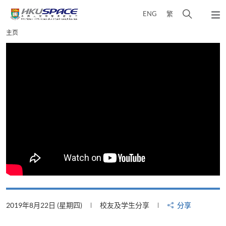
Skip
打
ENG
繁
to
弹
main
开
出
Main
主页
content
搜
主
content
菜
寻
start
单
介
面
2019年8月22日 (星期四)
校友及学生分享
分享
2