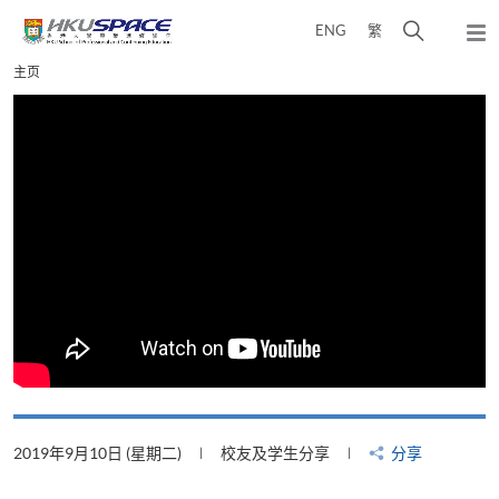
Skip
打
ENG
繁
to
弹
main
开
出
Main
主页
content
搜
主
content
菜
寻
start
单
介
面
享
2019年8月22日 (星期四)
校友及学生分享
分享