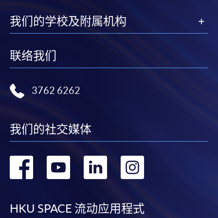
我们的学校及附属机构
联络我们
3762 6262
我们的社交媒体
转
转
转
转
到
到
到
到
facebook
youtube
linkedin
instag
HKU SPACE 流动应用程式