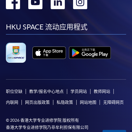
转
转
转
转
到
到
到
到
facebook
youtube
linkedin
instag
HKU SPACE 流动应用程式
职位空缺
教学/报名中心地点
学员网站
教师网站
内联网
网页出版政策
私隐政策
网站地图
无障碍网页
© 2026 香港大学专业进修学院 版权所有
香港大学专业进修学院乃非牟利担保有限公司