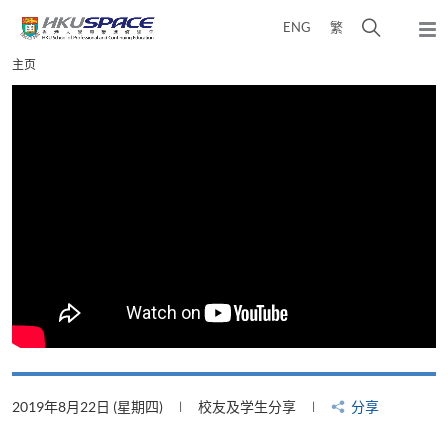
Skip
打
ENG
繁
to
弹
main
开
出
Main
主页
content
搜
主
content
菜
寻
start
单
介
面
2019年8月22日 (星期四)
校友及学生分享
分享
2