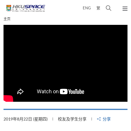
Skip
打
ENG
繁
to
弹
main
开
出
Main
主页
content
搜
主
content
菜
寻
start
单
介
面
2019年8月22日 (星期四)
校友及学生分享
分享
2