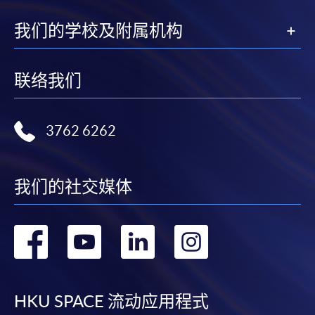
我们的学校及附属机构
联络我们
3762 6262
我们的社交媒体
转
转
转
转
到
到
到
到
facebook
youtube
linkedin
instag
HKU SPACE 流动应用程式