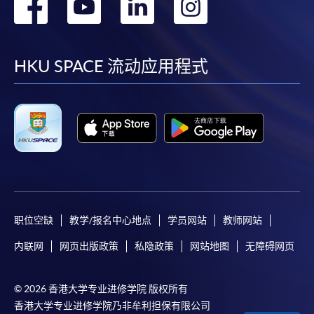
转
转
转
转
到
到
到
到
facebook
youtube
linkedin
instag
HKU SPACE 流动应用程式
职位空缺
教学/报名中心地点
学员网站
教师网站
内联网
网页出版政策
私隐政策
网站地图
无障碍网页
© 2026 香港大学专业进修学院 版权所有
香港大学专业进修学院乃非牟利担保有限公司