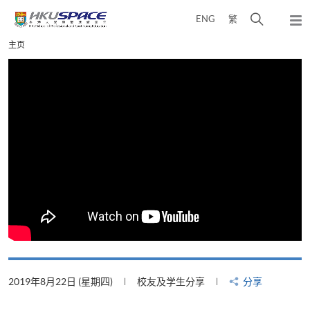
Skip
打
ENG
繁
to
弹
main
开
出
Main
主页
content
搜
主
content
菜
寻
start
单
介
面
2019年8月22日 (星期四)
校友及学生分享
分享
2