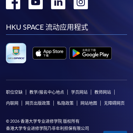
转
转
转
转
到
到
到
到
facebook
youtube
linkedin
instag
HKU SPACE 流动应用程式
职位空缺
教学/报名中心地点
学员网站
教师网站
内联网
网页出版政策
私隐政策
网站地图
无障碍网页
© 2026 香港大学专业进修学院 版权所有
香港大学专业进修学院乃非牟利担保有限公司