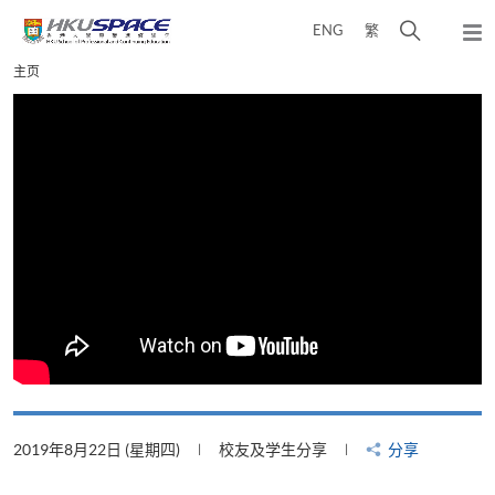
Skip
打
ENG
繁
to
弹
main
开
出
Main
主页
content
搜
主
content
菜
寻
start
单
介
面
2019年8月22日 (星期四)
校友及学生分享
分享
2