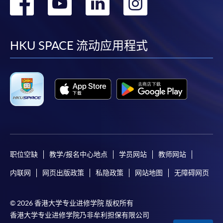
转
转
转
转
到
到
到
到
facebook
youtube
linkedin
instag
HKU SPACE 流动应用程式
职位空缺
教学/报名中心地点
学员网站
教师网站
内联网
网页出版政策
私隐政策
网站地图
无障碍网页
© 2026 香港大学专业进修学院 版权所有
香港大学专业进修学院乃非牟利担保有限公司