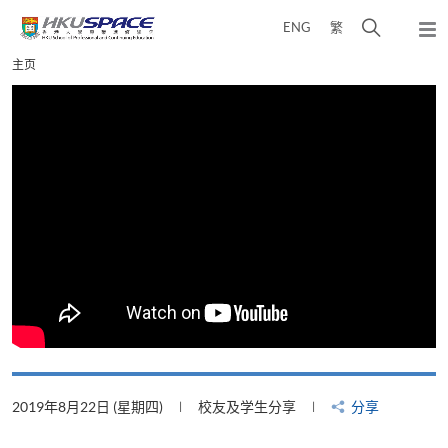
Skip
打
ENG
繁
to
弹
main
开
出
Main
主页
content
搜
主
content
菜
寻
start
单
介
面
2019年8月22日 (星期四)
校友及学生分享
分享
2