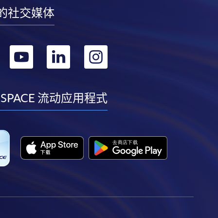
的社交媒体
转
转
转
转
到
到
到
到
facebook
youtube
linkedin
instagram
 SPACE 流动应用程式