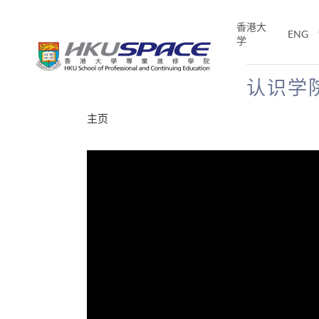
Skip
to
香港大
ENG
main
学
content
认识学
Main
主页
content
start
分享