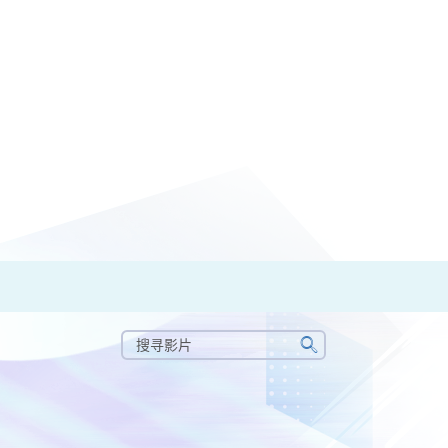
搜
寻
搜
影
寻
片