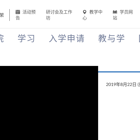
活动预
研讨会及工作
教学中
学员网
繁
告
坊
心
站
院
学习
入学申请
教与学
2019年8月22日 