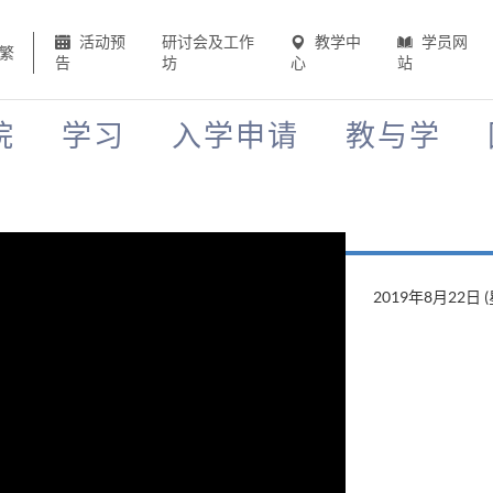
活动预
研讨会及工作
教学中
学员网
繁
告
坊
心
站
院
学习
入学申请
教与学
2019年8月22日 