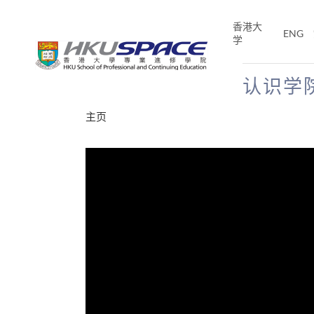
Skip
to
香港大
ENG
main
学
content
认识学
Main
主页
content
start
分享