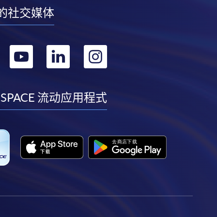
的社交媒体
转
转
转
转
到
到
到
到
facebook
youtube
linkedin
instagram
 SPACE 流动应用程式