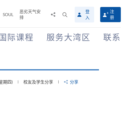
恶劣天气安
登
注
分
打
SOUL
排
册
入
享
开
至
搜
寻
国际课程
服务大湾区
联系
介
面
(星期四)
校友及学生分享
分享