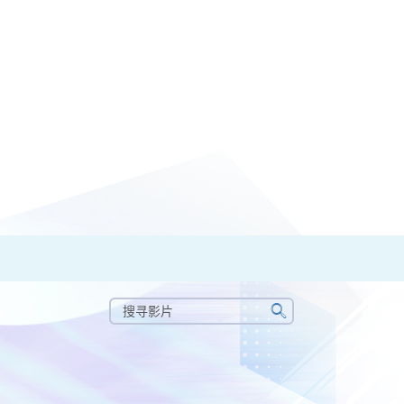
搜
寻
搜
影
寻
片