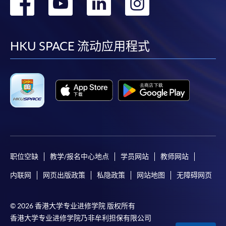
转
转
转
转
到
到
到
到
facebook
youtube
linkedin
instag
HKU SPACE 流动应用程式
职位空缺
教学/报名中心地点
学员网站
教师网站
内联网
网页出版政策
私隐政策
网站地图
无障碍网页
© 2026 香港大学专业进修学院 版权所有
香港大学专业进修学院乃非牟利担保有限公司