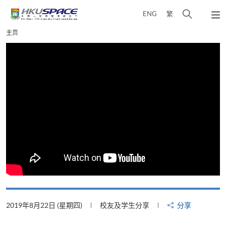
Skip
打
ENG
繁
to
弹
main
开
出
Main
主页
content
搜
主
content
菜
寻
start
单
介
面
2019年8月22日 (星期四)
校友及学生分享
分享
2