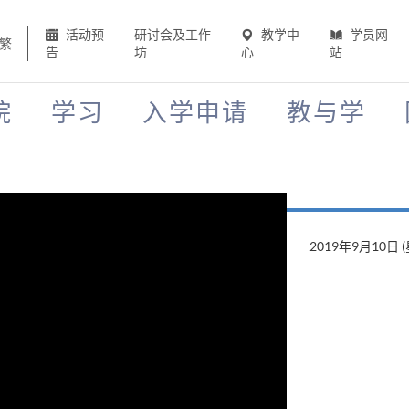
活动预
研讨会及工作
教学中
学员网
繁
告
坊
心
站
院
学习
入学申请
教与学
2019年9月10日 