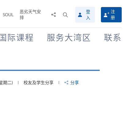
恶劣天气安
登
注
分
打
SOUL
排
册
入
享
开
至
搜
寻
国际课程
服务大湾区
联系
介
面
(星期二)
校友及学生分享
分享