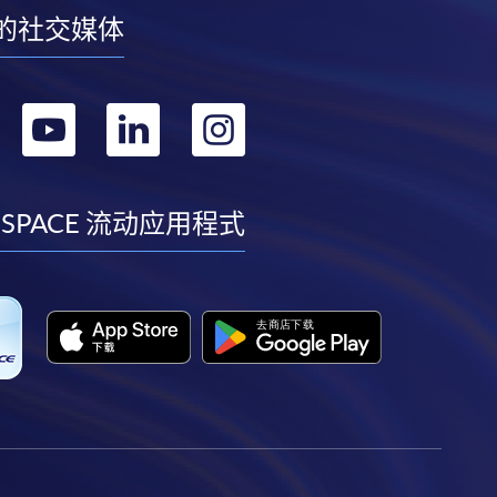
的社交媒体
转
转
转
转
到
到
到
到
facebook
youtube
linkedin
instagram
 SPACE 流动应用程式