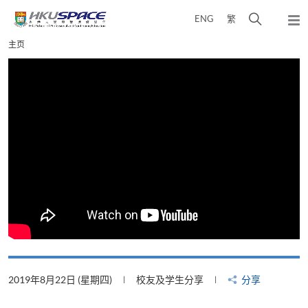
Skip
打
ENG
繁
to
弹
main
开
出
Main
主页
content
搜
主
content
菜
寻
start
单
介
面
2019年8月22日 (星期四)
校友及学生分享
分享
2