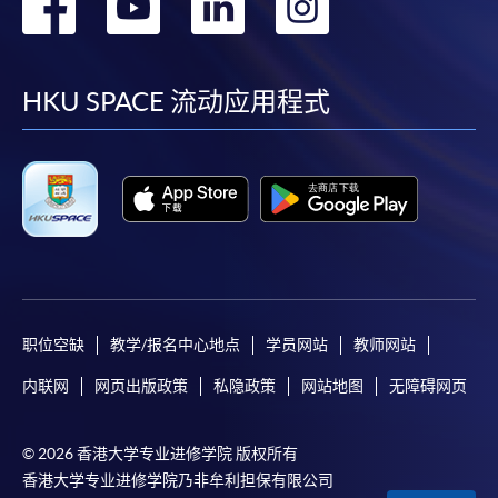
转
转
转
转
到
到
到
到
facebook
youtube
linkedin
instag
HKU SPACE 流动应用程式
职位空缺
教学/报名中心地点
学员网站
教师网站
内联网
网页出版政策
私隐政策
网站地图
无障碍网页
© 2026 香港大学专业进修学院 版权所有
香港大学专业进修学院乃非牟利担保有限公司