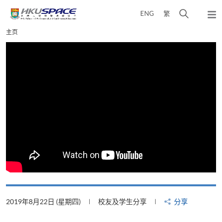
Skip
打
ENG
繁
to
弹
main
开
出
Main
主页
content
搜
主
content
菜
寻
start
单
介
面
2019年8月22日 (星期四)
校友及学生分享
分享
2