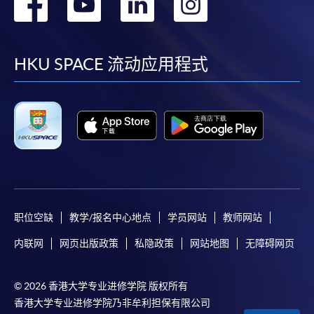
转
转
转
转
到
到
到
到
facebook
youtube
linkedin
instag
HKU SPACE 流动应用程式
职位空缺
教学/报名中心地点
学员网站
教师网站
内联网
网页出版政策
私隐政策
网站地图
无障碍网页
© 2026 香港大学专业进修学院 版权所有
香港大学专业进修学院乃非牟利担保有限公司