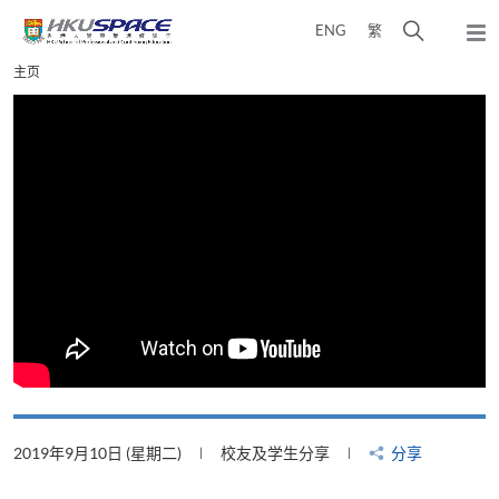
Skip
打
ENG
繁
to
弹
main
开
出
Main
主页
content
搜
主
content
菜
寻
start
单
介
面
2019年9月10日 (星期二)
校友及学生分享
分享
2