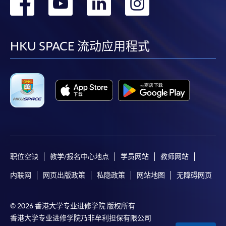
转
转
转
转
到
到
到
到
facebook
youtube
linkedin
instag
HKU SPACE 流动应用程式
职位空缺
教学/报名中心地点
学员网站
教师网站
内联网
网页出版政策
私隐政策
网站地图
无障碍网页
© 2026 香港大学专业进修学院 版权所有
香港大学专业进修学院乃非牟利担保有限公司