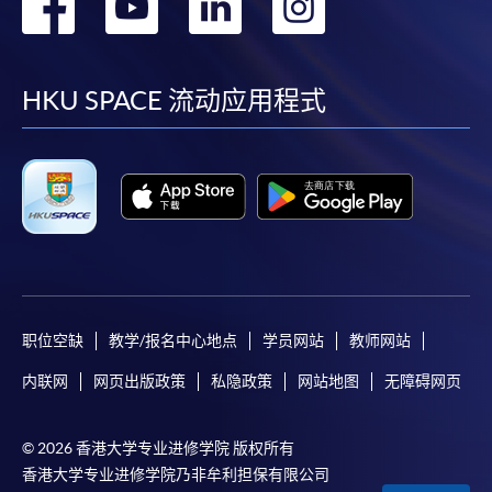
转
转
转
转
到
到
到
到
facebook
youtube
linkedin
instag
HKU SPACE 流动应用程式
职位空缺
教学/报名中心地点
学员网站
教师网站
内联网
网页出版政策
私隐政策
网站地图
无障碍网页
© 2026 香港大学专业进修学院 版权所有
香港大学专业进修学院乃非牟利担保有限公司