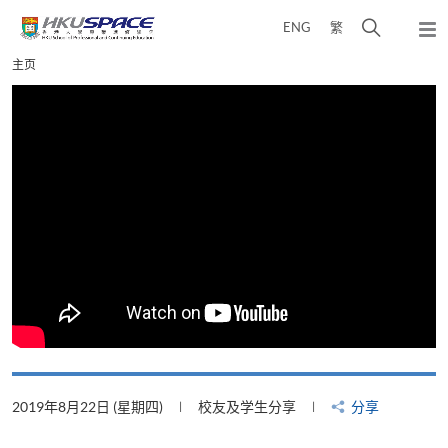
Skip
打
ENG
繁
to
弹
main
开
出
Main
主页
content
搜
主
content
菜
寻
start
单
介
面
2019年8月22日 (星期四)
校友及学生分享
分享
2