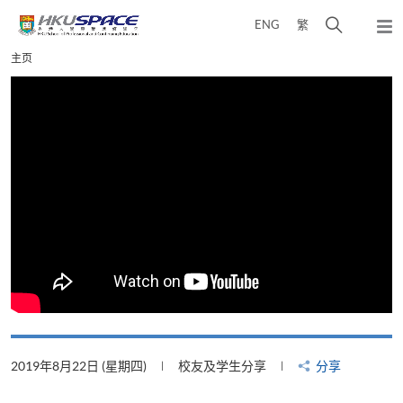
Skip
打
ENG
繁
to
弹
main
开
出
Main
主页
content
搜
主
content
菜
寻
start
单
介
面
2019年8月22日 (星期四)
校友及学生分享
分享
2