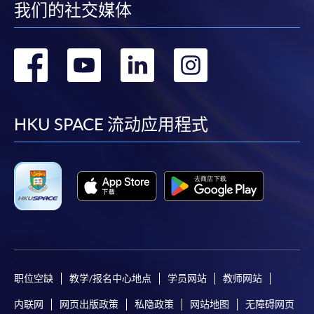
我们的社交媒体
转
转
转
转
到
到
到
到
facebook
youtube
linkedin
instag
HKU SPACE 流动应用程式
职位空缺
教学/报名中心地点
学员网站
教师网站
内联网
网页出版政策
私隐政策
网站地图
无障碍网页