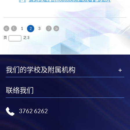
上
下
本
1
2
3
一
一
第
页
最
页
之 3
页
页
一
后
页
一
页
我们的学校及附属机构
联络我们
3762 6262