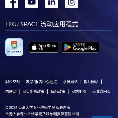
转
转
转
转
到
到
到
到
facebook
youtube
linkedin
instag
HKU SPACE 流动应用程式
职位空缺
教学/报名中心地点
学员网站
教师网站
内联网
网页出版政策
私隐政策
网站地图
无障碍网页
© 2026 香港大学专业进修学院 版权所有
香港大学专业进修学院乃非牟利担保有限公司