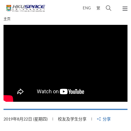
Skip
打
ENG
繁
to
弹
main
开
出
Main
主页
content
搜
主
content
菜
寻
start
单
介
面
2019年8月22日 (星期四)
校友及学生分享
分享
2