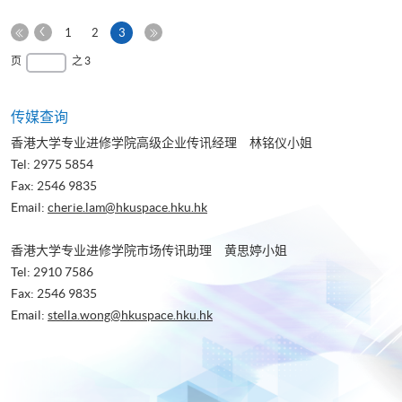
上
本
1
2
3
一
第
页
最
页
之 3
页
一
后
页
一
页
传媒查询
香港大学专业进修学院高级企业传讯经理 林铭仪小姐
Tel: 2975 5854
Fax: 2546 9835
Email:
cherie.lam@hkuspace.hku.hk
香港大学专业进修学院市场传讯助理 黄思婷小姐
Tel: 2910 7586
Fax: 2546 9835
Email:
stella.wong@hkuspace.hku.hk