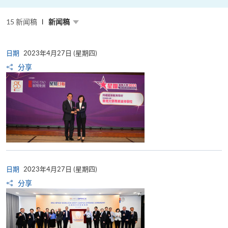
粤
港
澳
15 新闻稿
高
新闻稿
校
联
盟
十
日期
2023年4月27日 (星期四)
周
年
分享
年
会
暨
校
长
论
坛
日期
2023年4月27日 (星期四)
分享