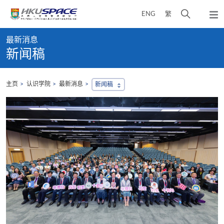
Skip
打
ENG
繁
to
弹
main
开
出
Main
content
搜
主
最新消息
content
菜
寻
新闻稿
start
单
介
面
主页
认识学院
最新消息
新闻稿
，
会
地