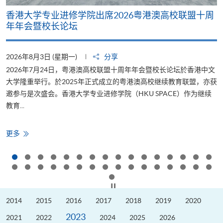
香港大学专业进修学院出席2026粤港澳高校联盟十周
年年会暨校长论坛
2026年8月3日 (星期一)
分享
2
2026年7月24日，粤港澳高校联盟十周年年会暨校长论坛於香港中文
大学隆重举行。於2025年正式成立的粤港澳高校继续教育联盟，亦获
邀参与是次盛会。香港大学专业进修学院（HKU SPACE）作为继续
教育...
少
香
更多
港
大
学
专
业
进
修
按下以暂停幻灯片
学
院
2014
2015
2016
2017
2018
2019
2020
出
席
2023
2026
2021
2022
2024
2025
2026