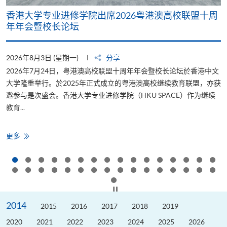
香港大学专业进修学院出席2026粤港澳高校联盟十周
年年会暨校长论坛
2026年8月3日 (星期一)
分享
2
2026年7月24日，粤港澳高校联盟十周年年会暨校长论坛於香港中文
大学隆重举行。於2025年正式成立的粤港澳高校继续教育联盟，亦获
邀参与是次盛会。香港大学专业进修学院（HKU SPACE）作为继续
教育...
少
香
更多
港
大
学
专
业
进
修
按下以暂停幻灯片
学
院
2014
出
2015
2016
2017
2018
2019
席
2026
2020
2021
2022
2023
2024
2025
2026