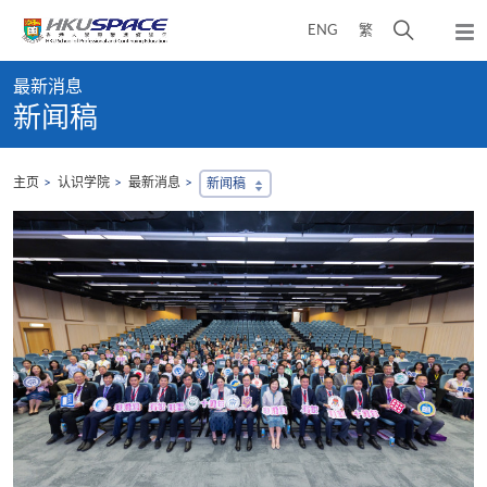
Skip
打
ENG
繁
to
弹
main
开
出
Main
content
搜
主
最新消息
content
菜
寻
新闻稿
start
单
介
面
主页
认识学院
最新消息
新闻稿
，
会
地