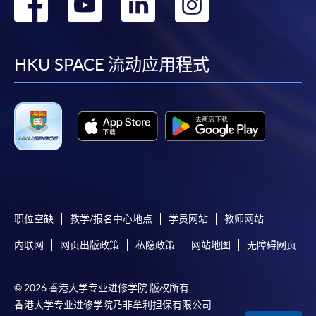
转
转
转
转
到
到
到
到
facebook
youtube
linkedin
instag
HKU SPACE 流动应用程式
职位空缺
教学/报名中心地点
学员网站
教师网站
内联网
网页出版政策
私隐政策
网站地图
无障碍网页
© 2026 香港大学专业进修学院 版权所有
香港大学专业进修学院乃非牟利担保有限公司