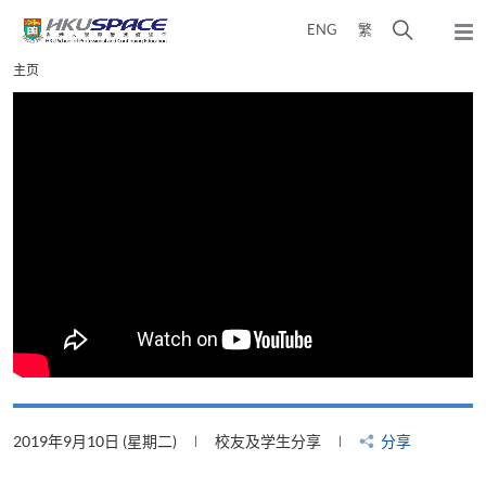
Skip
打
ENG
繁
to
弹
main
开
出
Main
主页
content
搜
主
content
菜
寻
start
单
介
面
2019年9月10日 (星期二)
校友及学生分享
分享
2