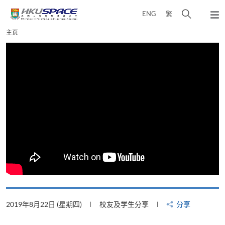
Skip
打
ENG
繁
to
弹
main
开
出
Main
主页
content
搜
主
content
菜
寻
start
单
介
面
2019年8月22日 (星期四)
校友及学生分享
分享
2