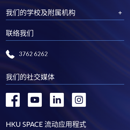
我们的学校及附属机构
联络我们
3762 6262
我们的社交媒体
转
转
转
转
到
到
到
到
facebook
youtube
linkedin
instag
HKU SPACE 流动应用程式