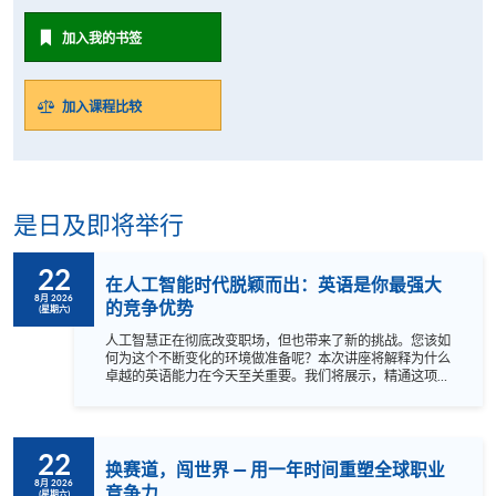
加入我的书签
加入课程比较
是日及即将举行
22
在人工智能时代脱颖而出：英语是你最强大
8月 2026
的竞争优势
(星期六)
人工智慧正在彻底改变职场，但也带来了新的挑战。您该如
何为这个不断变化的环境做准备呢？本次讲座将解释为什么
卓越的英语能力在今天至关重要。我们将展示，精通这项语
言能让您在全球领域获得显著优势。 探索如何透过强大的沟
通能力，获取最前沿的知识、促进更有效的国际合作，并为
领导职位铺平道路。 不要担心落后，加入我们，学习如何在
竞争中脱颖而出！ 语言：粤语，辅以英语。
22
换赛道，闯世界 — 用一年时间重塑全球职业
8月 2026
竞争力
(星期六)