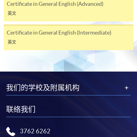
Certificate in General English (Advanced)
英文
亲临学院各报名中心递交划线支票、报名表格及有关
证明文件；
Certificate in General English (Intermediate)
或可将上述文件一并寄交各报名中心，信封上请注明
「报读课程」，惟学院对邮递失误而遗失的支票概不
英文
负责。
3. VISA / Mastercard
申请人可亲临学院任何一所报名中心，以 VISA 或
Mastercard（包括「香港大学专业进修学院
我们的学校及附属机构
Mastercard卡」）缴付学费。香港大学专业进修学院
Mastercard卡持有人，如报读课程满港币2,000元，可
享有十个月免息分期付款优惠，惟课程申请人必须为
联络我们
信用卡持有人。详情请向学院报名中心职员查询。
4. 网上缴费服务
3762 6262
大部份公开招生的课程（以先到先得形式报名的课