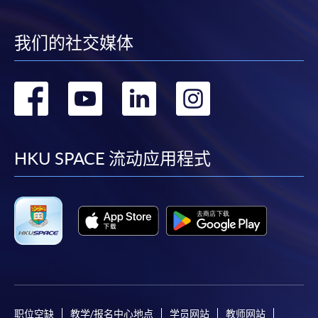
程）及个别学历颁授课程提供网上报名/注册服务，申
请人可在网上使用「缴费灵」（不适用於手机）、
我们的社交媒体
VISA或Mastercard缴付有关课程的报名费或学费。除
上述支付方式之外，如就读学历颁授课程设有网上服
转
转
转
转
务，在学学员亦可以微信支付（Online WeChat
Pay）、支付宝（Online Alipay）或转数快（FPS）缴
到
到
到
到
付学费，详情请参阅
报名办法 -
网上报名服务
。
facebook
youtube
linkedin
instag
HKU SPACE 流动应用程式
注意事项:
如报读课程将在五个工作天内开课，为免邮递延误报
名程序，建议申请人亲身到学院报名中心报名，并避
免使用支票付款。
除由学院裁定的特殊情况（例如课程因报名人数不足
而取消）之外，一切已缴费用概不退还。如获学院批
职位空缺
教学/报名中心地点
学员网站
教师网站
准退还款项，以现金、易办事、微信支付、支付宝、