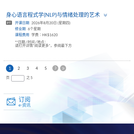
Toggle
身心语言程式学(NLP)与情绪处理的艺术
panel
开课日期
2026年8月20日 (星期四)
PT
修业期
6个星期
课程费用
学费∶HK$1620
**日期 / 时间 / 地点：
请打开详情"阅读更多"，参阅最下方
下
本
1
2
3
4
5
一
页
最
页
之 5
页
后
一
页
订阅
e-资讯