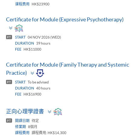
课程费用
HK$23900
Certificate for Module (Expressive Psychotherapy)
Toggle
panel
START
04 NOV 2026 (WED)
PT
DURATION
39 hours
FEE
HK$11000
Certificate for Module (Family Therapy and Systemic
Toggle
Practice)
panel
START
To be advised
PT
DURATION
40 hours
FEE
HK$16900
Toggle
正向心理學證書
panel
開課日期
待定
PT
修業期
8個月
課程費用
課程費用: HK$14,300