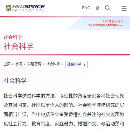
Skip
打
ENG
繁
to
弹
main
开
出
Main
content
搜
主
content
菜
寻
start
单
介
社会科学
面
社会科学
主页
学习
兴趣范畴
社会科学
社会科学
社会科学
社会科学透过科学的方法，以理性的角度研究各种社会现象
及其对国家、社区以至个人的影响。社会科学涉猎研究的层
面相当广泛，当中包括不少备受香港社会关注的社会议题如
反社会行为、教育制度、家庭暴力、婚姻冲突、政治动荡和