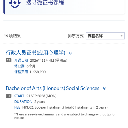
搜寻微证书课程
46 项结果
排序方式
课程名称
Toggle
行政人员证书(应用心理学)
panel
开课日期
2026年11月4日 (星期三)
PT
修业期
6个月
课程费用
HK$8,900
Toggle
Bachelor of Arts (Honours) Social Sciences
panel
START
21 SEP 2026 (MON)
PT
DURATION
2 years
FEE
HKD21,300 per instalment (Total 6 instalments in 2 years)
**Fees are reviewed annually and are subject to change without prior
notice.