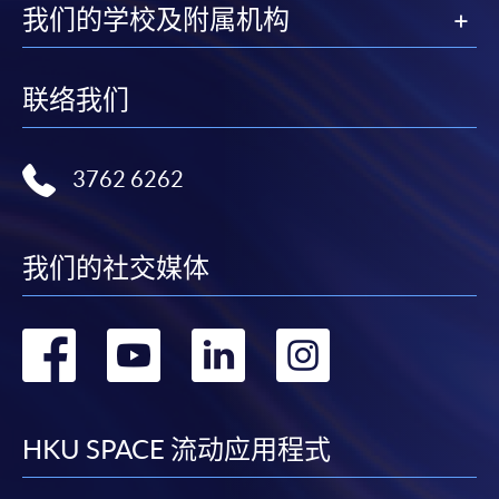
我们的学校及附属机构
联络我们
3762 6262
我们的社交媒体
转
转
转
转
到
到
到
到
facebook
youtube
linkedin
instag
HKU SPACE 流动应用程式