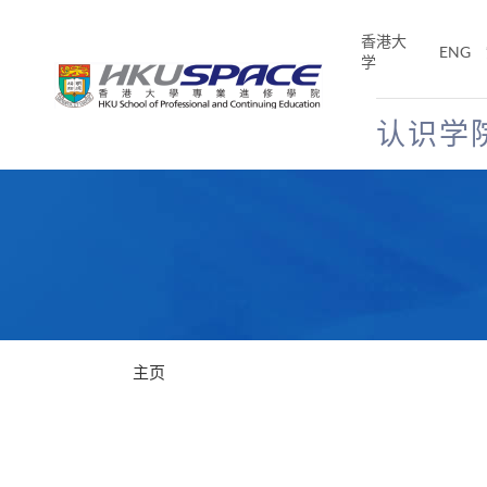
Skip
to
香港大
ENG
main
学
content
认识学
Main
content
start
主页