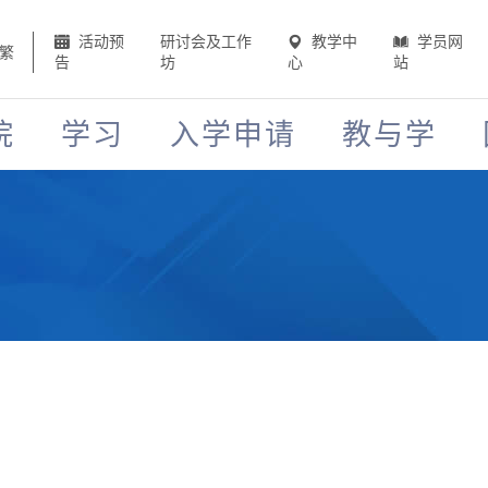
活动预
研讨会及工作
教学中
学员网
繁
告
坊
心
站
院
学习
入学申请
教与学