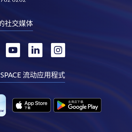
的社交媒体
转
转
转
转
到
到
到
到
facebook
youtube
linkedin
instagram
 SPACE 流动应用程式