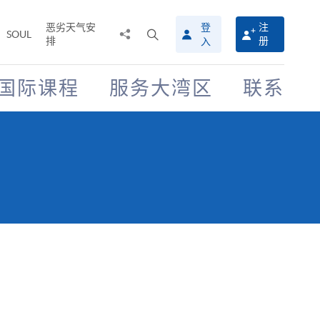
恶劣天气安
登
注
分
打
SOUL
排
册
入
享
开
至
搜
寻
国际课程
服务大湾区
联系
介
面