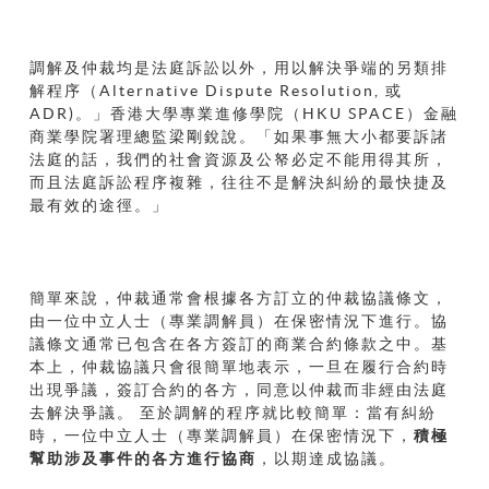
調解及仲裁均是法庭訴訟以外，用以解決爭端的另類排
解程序（Alternative Dispute Resolution,
或
ADR
)
。」香港大學專業進修學院（HKU
SPACE）金融
商業學院署理總監梁剛銳說。「如果事無大小都要訴諸
法庭的話，我們的社會資源及公帑必定不能用得其所，
而且法庭訴訟程序複雜，往往不是解決糾紛的最快捷及
最有效的途徑。」
簡單來說，仲裁通常會根據各方訂立的仲裁協議條文，
由一位中立人士（專業調解員）在保密情況下進行。協
議條文通常已包含在各方簽訂的商業合約條款之中。基
本上，仲裁協議只會很簡單地表示，一旦在履行合約時
出現爭議，簽訂合約的各方，同意以仲裁而非經由法庭
去解決爭議。 至於調解的程序就比較簡單：當有糾紛
時，一位中立人士（專業調解員）在保密情況下，
積極
幫助涉及事件的各方進行協商
，以期達成協議。