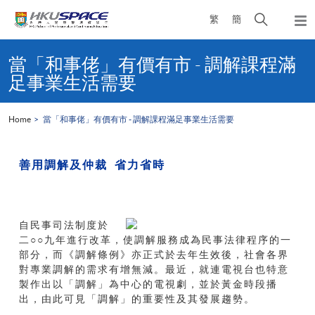
Skip
Open
繁
簡
to
Togg
main
search
navi
Main
content
panel
content
當「和事佬」有價有市 - 調解課程滿
start
足事業生活需要
Home
當「和事佬」有價有市 - 調解課程滿足事業生活需要
善用調解及仲裁
省力省時
自民事司法制度於
二○○九年進行改革，使調解服務成為民事法律程序的一
部分，而《調解條例》亦正式於去年生效後，社會各界
對專業調解的需求有增無減。最近，就連電視台也特意
製作出以「調解」為中心的電視劇，並於黃金時段播
出，由此可見「調解」的重要性及其發展趨勢。