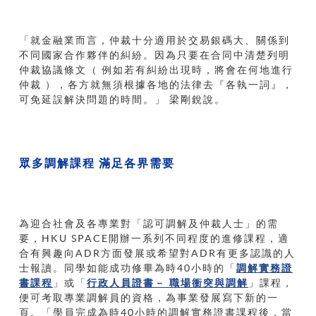
「就金融業而言，仲裁十分適用於交易銀碼大、關係到
不同國家合作夥伴的糾紛。因為只要在合同中清楚列明
仲裁協議條文（
例如若有糾紛出現時，將會在何地進行
仲裁
），各方就無須根據各地的法律去『各執一詞』，
可免延誤解決問題的時間。」
梁剛銳說。
眾多調解課程
滿足各界需要
為迎合社會及各專業對「認可調解及仲裁人士」的需
要，HKU SPACE開辦一系列不同程度的進修課程，適
合有興趣向ADR方面發展或希望對ADR有更多認識的人
士報讀。同學如能成功修畢為時40小時的「
調解實務證
書課程
」或「
行政人員證書－
職場衝突與調解
」課程，
便可考取專業調解員的資格，為事業發展寫下新的一
頁。「學員完成為時40小時的調解實務證書課程後，當