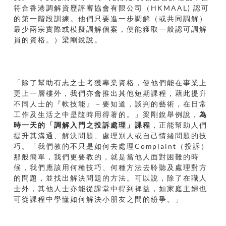
符合香港調解資歷評審協會有限公司（HKMAAL) 認可
的第一階段訓練。他們只要進一步調解（或共同調解）
最少兩宗實際或模擬調解個案，便能獲取一般認可調解
員的資格。）梁剛銳說。
「除了幫助有志之士考獲專業資格，使他們能在事業上
更上一層樓外，我們亦會推出其他短期課程，藉此提升
不同人士的『軟技能』－要知道，談判的藝術，在日常
工作及生活之中是隨時用得著的。」梁剛銳舉例說，
為
時一天的「調解入門之投訴處理」課程
，正能幫助人們
提升其溝通、解決問題、處理別人或自己情緒問題的技
巧。「我們教的不只是如何去處理Complaint（投訴）
那般簡單，我們更要教的，就是當他人面對困難的時
候，我們應該用何種技巧、何種方法去聆聽及處理對方
的問題，並找出解決問題的方法。可以說，除了在職人
士外，其他人士亦能從課堂中得到裨益，如家庭主婦也
可從課程中學懂如何解決小朋友之間的紛爭。」