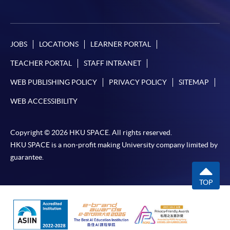
JOBS
LOCATIONS
LEARNER PORTAL
TEACHER PORTAL
STAFF INTRANET
WEB PUBLISHING POLICY
PRIVACY POLICY
SITEMAP
WEB ACCESSIBILITY
Copyright © 2026 HKU SPACE. All rights reserved.
HKU SPACE is a non-profit making University company limited by
guarantee.
TOP