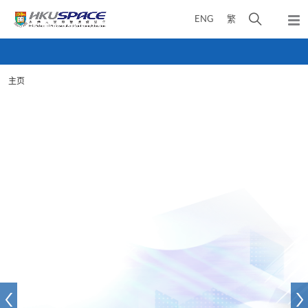
Skip
打
ENG
繁
to
弹
main
开
出
Main
content
搜
主
content
菜
寻
start
单
主页
介
面