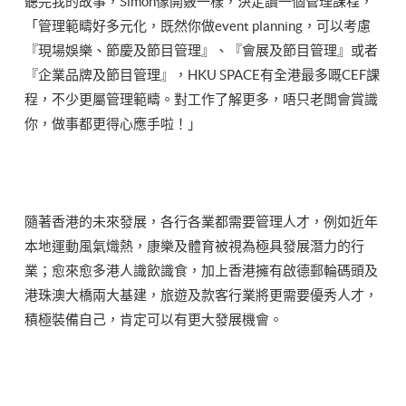
聽完我的故事，Simon像開竅一樣，決定讀一個管理課程，
「管理範疇好多元化，既然你做event planning，可以考慮
『現場娛樂、節慶及節目管理』、『會展及節目管理』或者
『企業品牌及節目管理』，HKU SPACE有全港最多嘅CEF課
程，不少更屬管理範疇。對工作了解更多，唔只老闆會賞識
你，做事都更得心應手啦！」
隨著香港的未來發展，各行各業都需要管理人才，例如近年
本地運動風氣熾熱，康樂及體育被視為極具發展潛力的行
業；愈來愈多港人識飲識食，加上香港擁有啟德郵輪碼頭及
港珠澳大橋兩大基建，旅遊及款客行業將更需要優秀人才，
積極裝備自己，肯定可以有更大發展機會。