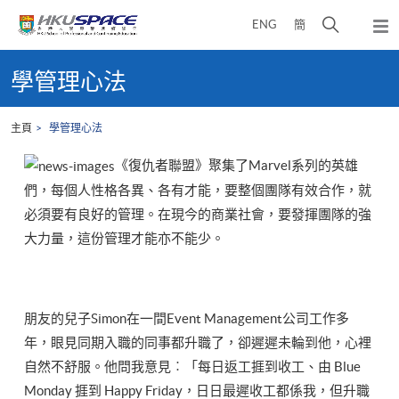
Skip
打
ENG
簡
to
彈
main
開
出
Main
content
搜
主
content
學管理心法
選
尋
start
單
介
主頁
學管理心法
面
《復仇者聯盟》聚集了Marvel系列的英雄
們，每個人性格各異、各有才能，要整個團隊有效合作，就
必須要有良好的管理。在現今的商業社會，要發揮團隊的強
大力量，這份管理才能亦不能少。
朋友的兒子Simon在一間Event Management公司工作多
年，眼見同期入職的同事都升職了，卻遲遲未輪到他，心裡
自然不舒服。他問我意見︰「每日返工捱到收工、由 Blue
Monday 捱到 Happy Friday，日日最遲收工都係我，但升職