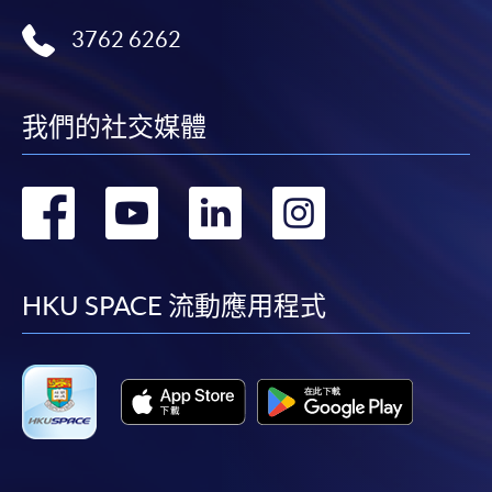
3762 6262
我們的社交媒體
轉
轉
轉
轉
到
到
到
到
facebook
youtube
linkedin
instag
HKU SPACE 流動應用程式