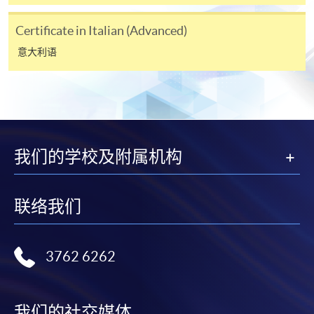
学费及学额不得转让他人。一经取录，学员不得转读
其他课程，惟学院对特殊情况，可酌情处理。转读申
Certificate in Italian (Advanced)
请一经批准，学员须缴付港币120元手续费。
意大利语
学院对邮递失误而遗失的支票或本票、付款收据或个
人资料，概不负责。
若学员有意申请付款证明书，请把填妥之申请表、贴
上足够邮资的回邮信封、连同划线支票交回本学院。
每张收据申请费用为港币30 元。支票抬头注明「香
港大学专业进修学院」。
我们的学校及附属机构
联络我们
3762 6262
我们的社交媒体