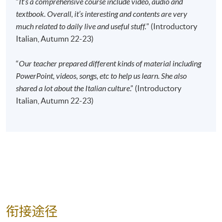
“
It’s a comprehensive course include video, audio and
现时接受报名
textbook. Overall, it’s interesting and contents are very
much related to daily live and useful stuff.
” (Introductory
Italian, Autumn 22-23)
报名代码
2445-2876AW
开课日期
2026年9月18日 (星期五)
“
Our teacher prepared different kinds of material including
时间
6:45pm - 9:45pm
PowerPoint, videos, songs, etc to help us learn. She also
地点
Kowloon West Campus, NCB Innovation
shared a lot about the Italian culture
.” (Introductory
Centre, 888 Lai Chi Kok Road, Kowloon.
Italian, Autumn 22-23)
现时接受报名
修业期
120小时
40 讲
每讲3小时
衔接途径
地点