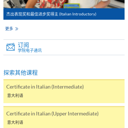
参阅
报名办法 -
网上报名服务
。
杰出表现奖和最佳进步奖得主 (Italian Introductory)
注意事项:
更多
如报读课程将在五个工作天内开课，为免邮递延误报
订阅
名程序，建议申请人亲身到学院报名中心报名，并避
学院电子通讯
免使用支票付款。
除由学院裁定的特殊情况（例如课程因报名人数不足
探索其他课程
而取消）之外，一切已缴费用概不退还。如获学院批
准退还款项，以现金、易办事、微信支付、支付宝、
Certificate in Italian (Intermediate)
支票或缴费灵（只限网上付款）方式缴交之款项，将
意大利语
以支票退款；以信用卡缴交之款项，退款将直接退还
到支付款项时使用的信用卡户口。
除本学院网页所列明的学费外，个别课程或有其他额
Certificate in Italian (Upper Intermediate)
外收费，详情请联络有关学科职员。
意大利语