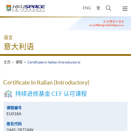
Skip
打
ENG
繁
to
弹
main
开
出
Main
content
搜
主
content
菜
寻
start
单
介
语言
面
意大利语
主页
课程
Certificate in Italian (Introductory)
Certificate in Italian (Introductory)
持续进修基金 CEF 认可课程
课程编号
EU018A
报名代码
2445-2872AW