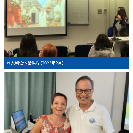
人资料概不负责。
3. VISA / Mastercard
申请人可亲临学院任何一所报名中心，以 VISA 或
Mastercard（包括「香港大学专业进修学院
Mastercard卡」）缴付学费。香港大学专业进修学院
Mastercard卡持有人，如报读课程满港币2,000元，可
享有十个月免息分期付款优惠，惟课程申请人必须为
信用卡持有人。详情请向学院报名中心职员查询。
意大利语体验课程 (2023年2月)
4. 网上缴费服务
大部份公开招生的课程（以先到先得形式报名）及个
别学历颁授课程提供网上报名/注册服务，申请人可在
网上使用「缴费灵」（不适用於手机）、VISA或
Mastercard缴付有关课程的报名费或学费。除上述支
付方式之外，如就读学历颁授课程设有网上服务，学
员亦可以微信支付（Online WeChat Pay）、支付宝
（Online Alipay）或转数快（FPS）缴付学费，详情请