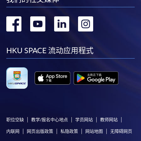
转
转
转
转
到
到
到
到
facebook
youtube
linkedin
instag
HKU SPACE 流动应用程式
职位空缺
教学/报名中心地点
学员网站
教师网站
内联网
网页出版政策
私隐政策
网站地图
无障碍网页