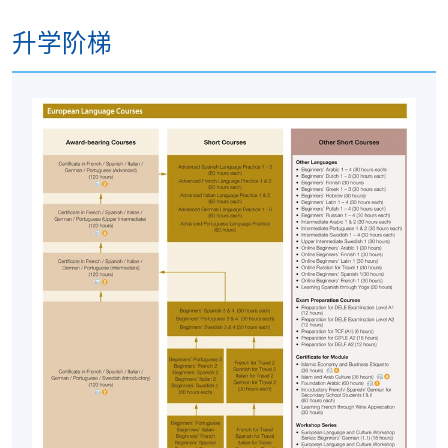
九龙东分校
升学阶梯
港大保良何鸿燊社区书院
九龙西分校