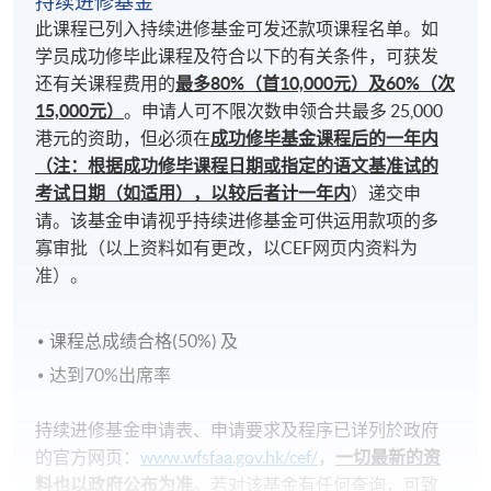
持续进修基金
此课程已列入持续进修基金可发还款项课程名单。如
学员成功修毕此课程及符合以下的有关条件，可获发
还有关课程费用的
最多80%（首10,000元）及60%（次
15,000元）
。申请人可不限次数申领合共最多 25,000
港元的资助，但必须在
成功修毕基金课程后的一年内
（注：根据成功修毕课程日期或指定的语文基准试的
考试日期（如适用），以较后者计一年内
）递交申
请。该基金申请视乎持续进修基金可供运用款项的多
寡审批（以上资料如有更改，以CEF网页内资料为
准）。
课程总成绩合格(50%) 及
达到70%出席率
持续进修基金申请表、申请要求及程序已详列於政府
的官方网页：
www.wfsfaa.gov.hk/cef/
，
一切最新的资
料也以政府公布为准
。若对该基金有任何查询，可致