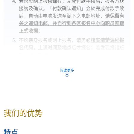
若您於网上报读课程，完成付款手续后，报名方获
接纳及确认。「付款确认通知」会於完成付款手续
后，自动由电脑发送至阁下之电邮地址，
请保留有
关之通知电邮，并自行到各区报名中心向职员索取
正式收据
；
不论亲身报名或网上报名，请务必
核实清楚课程报
名代码，上课时间及地点
后才报名；若发现报错班
别，请立刻通知本校。
若您於开课前一星期内报名，请立刻联系本部门以
阅读更多
作跟进
。除课程资料更改外，本院将不会另发上课
通知，学员须按时到指定地点上课。
开课前约一星期，学员会收到一封电子邮件，其中
包含详细的课程安排
，所有课程材料将在第一堂课
提供。学生应按照指定的时间和地点参加第一次课
程，除非对公告的细节有所更改。
我们的优势
若因报读人数不足而取消课程，本院将安排退款；
但在其他情况下，则
不设退款，学员也不能转至其
特点