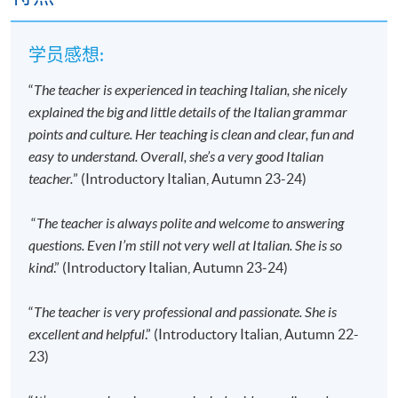
他班别或课程
。
若个别学员缺席，本院将不提供补课或其他安排。
学员感想:
“
The teacher is experienced in teaching Italian, she nicely
报名代码
2445-2872AW
explained the big and little details of the Italian grammar
开课日期
2026年9月12日 (星期六)
points and culture. Her teaching is clean and clear, fun and
时间
2:30pm - 5:30pm
easy to understand. Overall, she’s a very good Italian
地点
Kowloon East Campus, 28 Wang Hoi Road,
teacher.
” (Introductory Italian, Autumn 23-24)
Kowloon Bay, Kowloon.
现时接受报名
“
The teacher is always polite and welcome to answering
questions. Even I’m still not very well at Italian. She is so
kind
.” (Introductory Italian, Autumn 23-24)
报名代码
2445-2874AW
开课日期
2026年9月16日 (星期三)
“
The teacher is very professional and passionate. She is
时间
6:45pm - 9:45pm
excellent and helpful
.” (Introductory Italian, Autumn 22-
地点
HKU SPACE Po Leung Kuk Stanley Ho
23)
Community College (HPSHCC) Campus, 66
Leighton Road, Causeway Bay, Hong Kong.