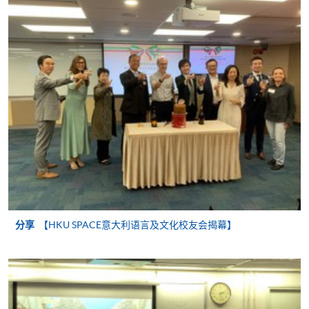
报名办法
付款方法
1. 现金、「易办事」（EPS）、微信支付
(WeChat Pay) 或支付宝(Alipay)
申请人可亲临学院任何一所报名中心，以现金、「易
办事」、微信支付（WeChat Pay）或支付宝
（Alipay） 缴付学费。
2. 支票或银行本票
如以划线支票或银行本票缴付，抬头请注明「香港大
学专业进修学院」。支票背面请写上课程名称及申请
人姓名。 阁下可：
分享
【HKU SPACE意大利语言及文化校友会揭幕】
亲临学院各报名中心递交划线支票、报名表格及有关
证明文件；
或可将上述文件一并寄交各报名中心，信封上请注明
「报读课程」，惟学院对邮递失误而遗失的支票及个