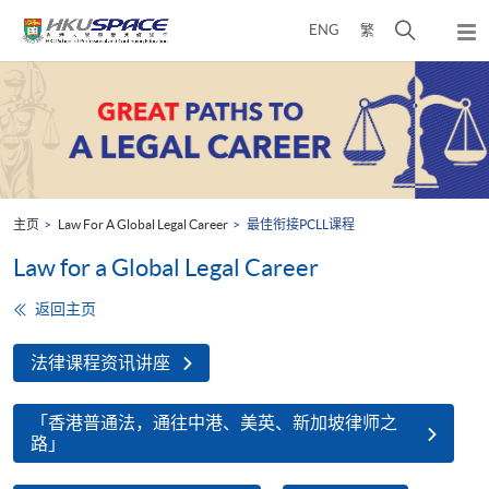
Skip
打
ENG
繁
to
弹
main
开
出
Main
content
搜
主
content
菜
寻
start
单
介
面
主页
Law For A Global Legal Career
最佳衔接PCLL课程
Law for a Global Legal Career
返回主页
法律课程资讯讲座
「香港普通法，通往中港、美英、新加坡律师之
路」