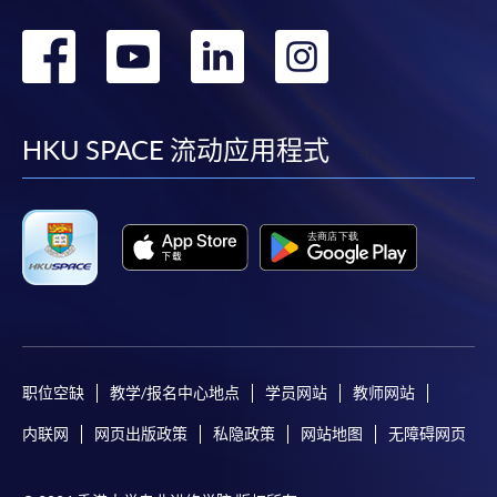
转
转
转
转
到
到
到
到
facebook
youtube
linkedin
instag
HKU SPACE 流动应用程式
职位空缺
教学/报名中心地点
学员网站
教师网站
内联网
网页出版政策
私隐政策
网站地图
无障碍网页