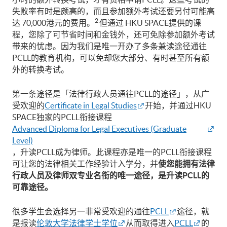
失败率有时是颇高的，而且参加额外考试还要另付可能高
2
达 70,000港元的费用。
但通过 HKU SPACE提供的课
程，您除了可节省时间和金钱外，还可免除参加额外考试
带来的忧虑。因为我们是唯一开办了多条兼读途径通往
PCLL的教育机构，可以免却您大部分、有时甚至所有额
外的转换考试。
第一条途径是「法律行政人员通往PCLL的途径」，从广
受欢迎的
Certificate in Legal Studies
开始，并通过HKU
SPACE独家的PCLL衔接课程
Advanced Diploma for Legal Executives (Graduate
Level)
，升读PCLL成为律师。此课程亦是唯一的PCLL衔接课程
可让您的法律相关工作经验计入学分，并
使您能拥有法律
行政人员及律师双专业名衔的唯一途径，是升读
PCLL
的
可靠途径。
很多学生会选择另一非常受欢迎的通往
PCLL
途径，就
是报读
伦敦大学法律学士学位
从而取得进入
PCLL
的