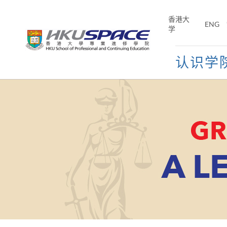
Skip
to
香港大
ENG
main
学
content
认识学
Main
content
start