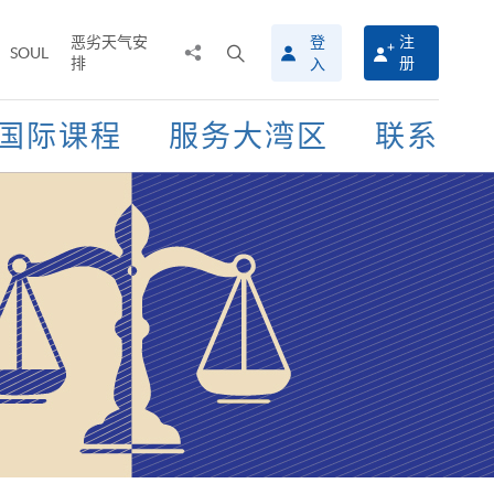
恶劣天气安
登
注
分
打
SOUL
排
册
入
享
开
至
搜
寻
国际课程
服务大湾区
联系
介
面