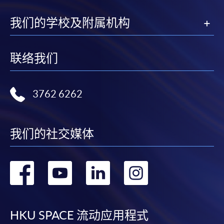
我们的学校及附属机构
联络我们
3762 6262
我们的社交媒体
转
转
转
转
到
到
到
到
facebook
youtube
linkedin
instag
HKU SPACE 流动应用程式