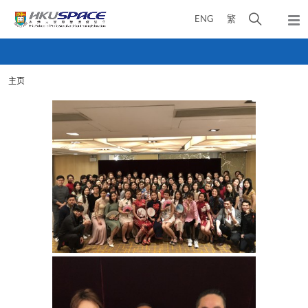
Skip
打
ENG
繁
to
弹
main
开
出
Main
content
搜
主
content
菜
寻
start
单
主页
介
面