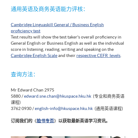
通用英语及商务英语能力评核：
Cambridge Linguaskill General / Business English
proficiency test
Test results will show the test taker's overall proficiency in
General English or Business English as well as the individual
score in listening, reading, writing and speaking on the
Cambridge English Scale
and their
respective CEFR levels
.
查询方法：
Mr Edward Chan 2975
5880 /
edward.sne.chan@hkuspace.hku.hk
(专业和商务英语
课程)
3762 0930 /
english-info@hkuspace.hku.hk
(通用英语课程)
订阅我们的
《
脸书专页
》
以获取最新英语学习资讯。