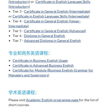
(Introductory)
or
Certificate in English Language Skills
(Introductory)
• Tier 3 -
Certificate in General English (Intermediate)
or
Certificate in English Language Skills (Intermediate)
• Tier 4 -
Certificate in General English (Upper-
Intermediate)
• Tier 5 -
Certificate in General English (Advanced)
• Tier 6 -
Diploma in General English
• Tier 7 -
Advanced Diploma in General English
专业和商务英语课程：
•
Certificate in Business English Usage
•
Certificate in Advanced Business English
•
Certificate for Module (Business English Grammar for
Managers and Supervisors)
学术英语课程：
Please visit
Academic English programme page
for the list of
short courses.