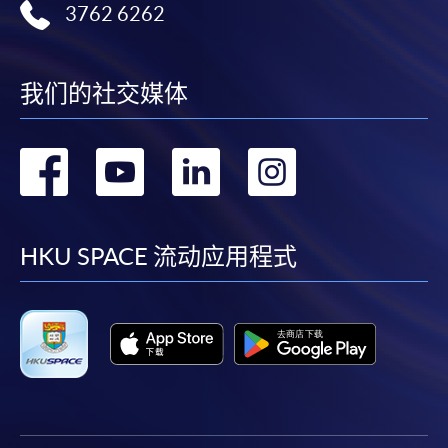
3762 6262
我们的社交媒体
转
转
转
转
到
到
到
到
facebook
youtube
linkedin
instag
HKU SPACE 流动应用程式