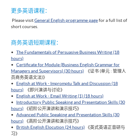
更多英语课程：
Please visit
General English programme page
for a full list of
short courses.
商务英语短期课程：
•
The Fundamentals of Persuasive Business Writing (18
hours)
•
Certificate for Module (Business English Grammar for
Managers and Supervisors) (30 hours)
《证书 (单元 : 管理人
员商务英语文法)》
•
English at Work - Impromptu Talk and Discussion (18
hours)
《即兴演讲与讨论》
•
English at Work - Email Writing (1) (18 hours)
•
Introductory Public Speaking and Presentation Skills (30
hours)
《初阶公开演讲和演示技巧》
•
Advanced Public Speaking and Presentation Skills (30
hours)
《高阶公开演讲和演示技巧》
•
British English Elocution (24 hours)
《英式英语正音研与
习》