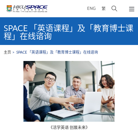
Skip
打
ENG
繁
to
弹
main
开
出
Main
content
搜
主
content
SPACE 「英语课程」及「教育博士课
菜
寻
start
程」在线谘询
单
介
面
主页
SPACE 「英语课程」及「教育博士课程」在线谘询
《活学英语 创展未来》