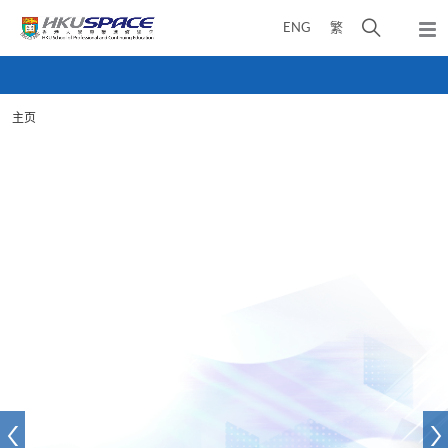
Skip
打
ENG
繁
to
弹
main
开
出
Main
content
搜
主
content
菜
寻
start
单
主页
介
面