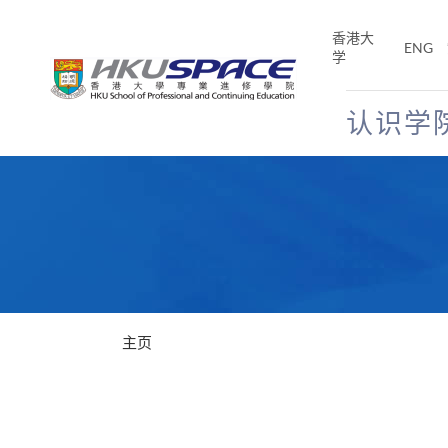
Skip
to
香港大
ENG
main
学
content
认识学
Main
content
start
主页