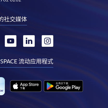
的社交媒体
转
转
转
转
到
到
到
到
facebook
youtube
linkedin
instagram
 SPACE 流动应用程式