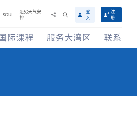
恶劣天气安
登
注
分
打
SOUL
排
册
入
享
开
至
搜
寻
国际课程
服务大湾区
联系
介
面