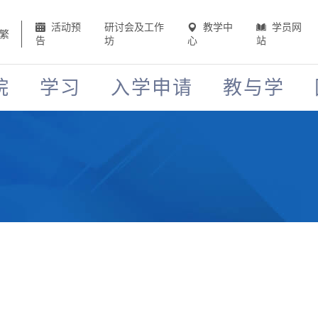
活动预
研讨会及工作
教学中
学员网
繁
告
坊
心
站
院
学习
入学申请
教与学