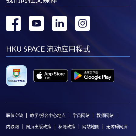
转
转
转
转
到
到
到
到
facebook
youtube
linkedin
instag
HKU SPACE 流动应用程式
职位空缺
教学/报名中心地点
学员网站
教师网站
内联网
网页出版政策
私隐政策
网站地图
无障碍网页