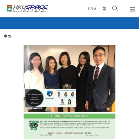
Skip
打
ENG
繁
to
弹
main
开
出
Main
content
搜
主
content
菜
寻
start
单
主页
介
面