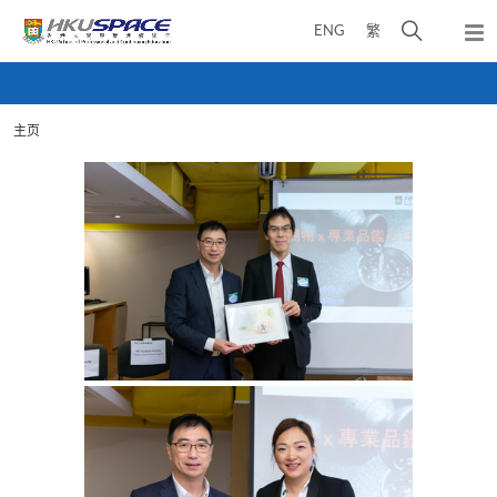
Skip
打
ENG
繁
to
弹
main
开
出
Main
content
搜
主
content
菜
寻
start
单
主页
介
面