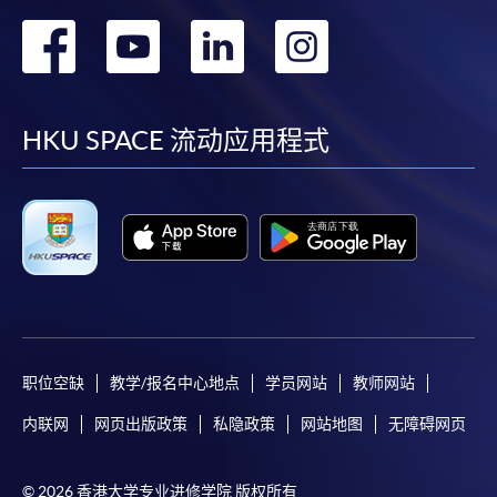
转
转
转
转
到
到
到
到
facebook
youtube
linkedin
instag
HKU SPACE 流动应用程式
职位空缺
教学/报名中心地点
学员网站
教师网站
内联网
网页出版政策
私隐政策
网站地图
无障碍网页
© 2026 香港大学专业进修学院 版权所有