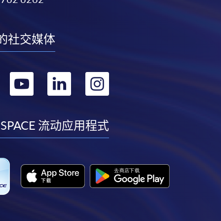
的社交媒体
转
转
转
转
到
到
到
到
facebook
youtube
linkedin
instagram
 SPACE 流动应用程式