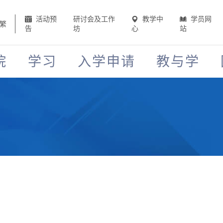
活动预
研讨会及工作
教学中
学员网
繁
告
坊
心
站
院
学习
入学申请
教与学