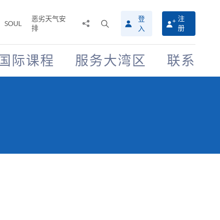
恶劣天气安
登
注
分
打
SOUL
排
册
入
享
开
至
搜
寻
国际课程
服务大湾区
联系
介
面