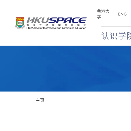
Skip
to
香港大
ENG
main
学
content
认识学
Main
content
start
主页