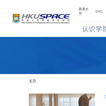
Skip
to
香港大
ENG
main
学
content
认识学
Main
content
start
主页