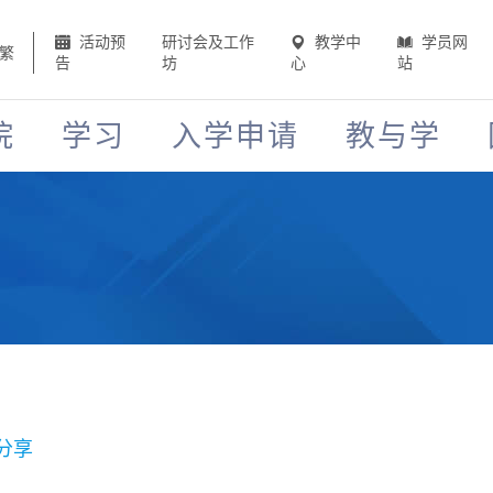
活动预
研讨会及工作
教学中
学员网
繁
告
坊
心
站
院
学习
入学申请
教与学
分享