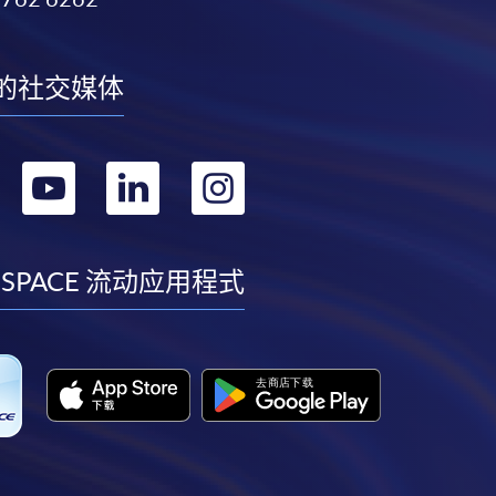
的社交媒体
转
转
转
转
到
到
到
到
facebook
youtube
linkedin
instagram
 SPACE 流动应用程式