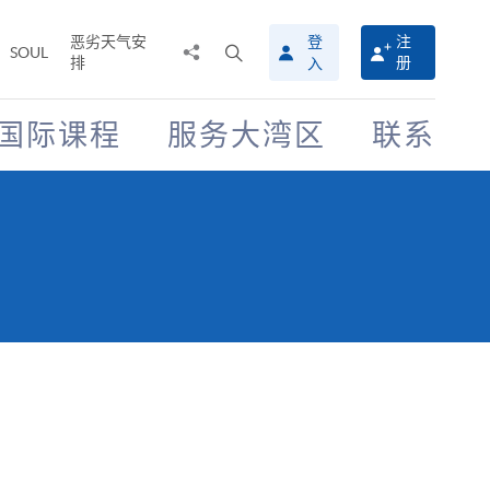
恶劣天气安
登
注
分
打
SOUL
排
册
入
享
开
至
搜
寻
国际课程
服务大湾区
联系
介
面