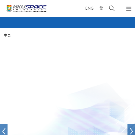
Skip
打
ENG
繁
to
弹
main
开
出
Main
content
搜
主
content
菜
寻
start
单
主页
介
面