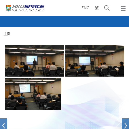
Skip
打
ENG
繁
to
弹
main
开
出
Main
content
搜
主
content
菜
寻
start
单
主页
介
面