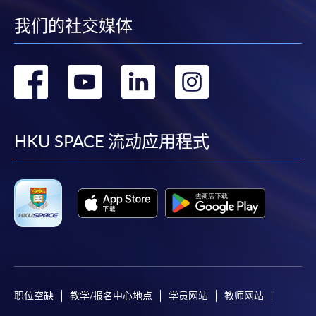
我们的社交媒体
转
转
转
转
到
到
到
到
facebook
youtube
linkedin
instag
HKU SPACE 流动应用程式
职位空缺
教学/报名中心地点
学员网站
教师网站