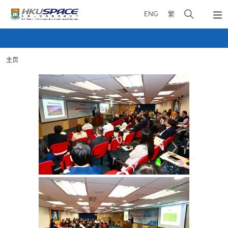
Skip
打
ENG
繁
to
弹
main
开
出
Main
content
搜
主
content
菜
寻
start
单
主页
介
面