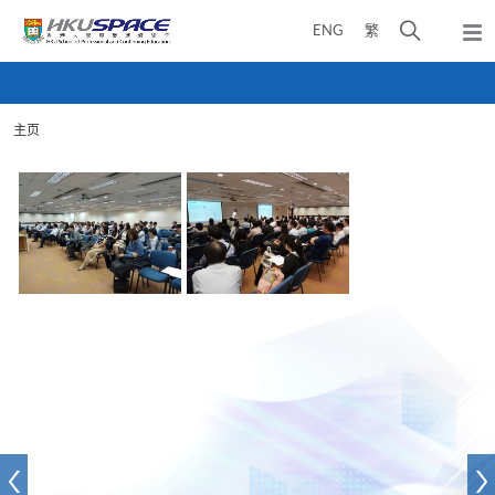
Skip
打
ENG
繁
to
弹
main
开
出
Main
content
搜
主
content
菜
寻
start
单
主页
介
面