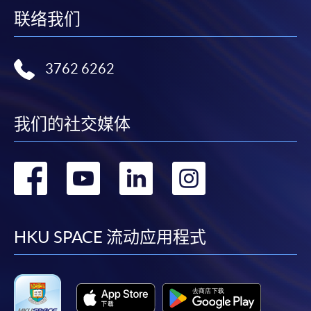
联络我们
3762 6262
我们的社交媒体
转
转
转
转
到
到
到
到
facebook
youtube
linkedin
instag
HKU SPACE 流动应用程式