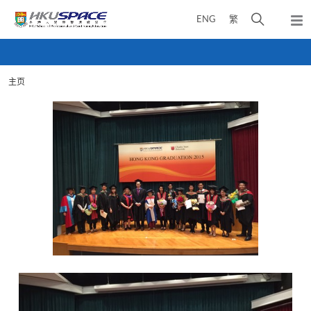
Skip
打
ENG
繁
to
弹
main
开
出
Main
content
搜
主
content
菜
寻
start
单
主页
介
面